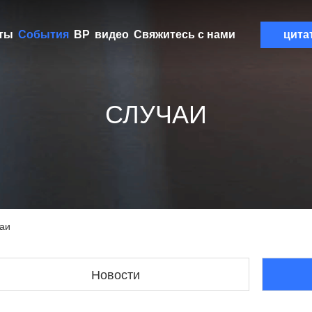
ты
События
ВР
видео
Свяжитесь с нами
цита
СЛУЧАИ
чаи
Новости