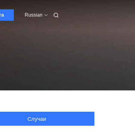
та
Russian
Случаи