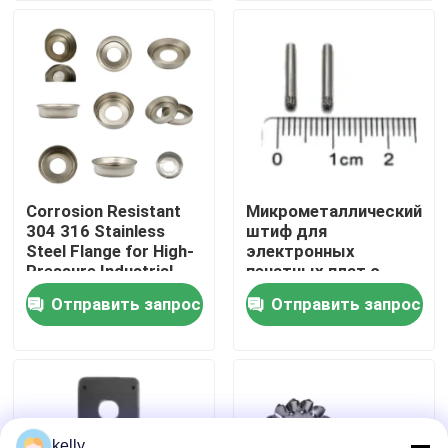
VR - шоу
О нас
Путешествие фабрики
Corrosion Resistant
Микрометаллический
304 316 Stainless
штиф для
Проверка качества
Steel Flange for High-
электронных
Pressure Industrial
печатных плат с
Pipeline Systems
высокой
Отправить запрос
Отправить запрос
Свяжитесь мы
проводимостью и
диаметром 0,2 мм в
настраиваемой
геометрии
Новости
Случаи
kelly