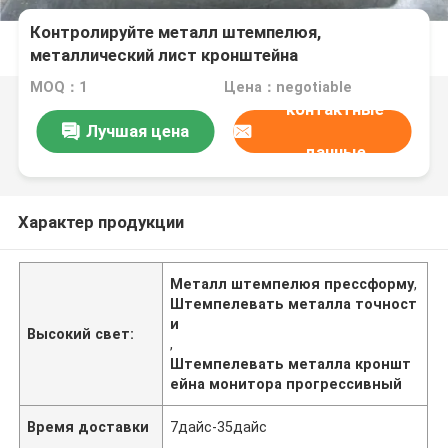
Контролируйте металл штемпелюя,
металлический лист кронштейна
прогрессивный умрите материальная
MOQ：1
Цена：negotiable
установка аппаратуры
контактные
Лучшая цена
данные
Характер продукции
Металл штемпелюя прессформу
,
Штемпелевать металла точност
и
Высокий свет:
,
Штемпелевать металла кроншт
ейна монитора прогрессивный
Время доставки
7дайс-35дайс