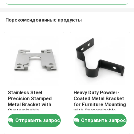
Порекомендованные продукты
Stainless Steel
Heavy Duty Powder-
Дом
Precision Stamped
Coated Metal Bracket
Metal Bracket with
for Furniture Mounting
Customizable
with Customizable
Продукты
Dimensions for
Options
Отправить запрос
Отправить запрос
Hardware Connector
Ролики