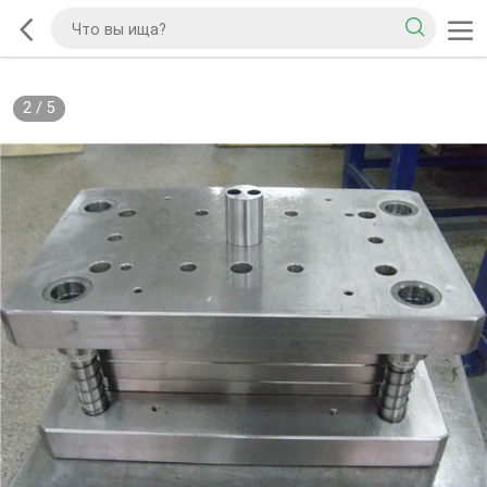
2
/
5