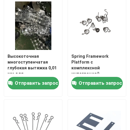
Высокоточная
Spring Framework
многоступенчатая
Platform с
глубокая вытяжка 0,01
комплексной
мм для
интеграцией
автомобильной и
безопасности, легкой
Отправить запрос
Отправить запрос
медицинской
установкой Spring Boot
Дом
промышленности
и поддержкой OAuth2
JWT
Продукты
Ролики