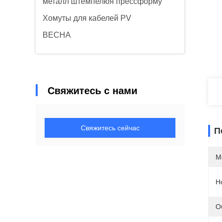
металл штемпелюя прессформу
Хомуты для кабелей PV
ВЕСНА
Свяжитесь с нами
Свяжитесь сейчас
П
М
Н
О