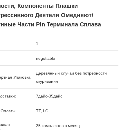
ности, Компоненты Плашки
грессивного Деятеля Омедняют/
унные Части Pin Терминала Сплава
1
negotiable
Деревянный случай без потребности
ртная Упаковка:
окуривания
оставки:
7дайс-35дайс
 Оплаты:
TT, LC
скная
25 комплектов в месяц