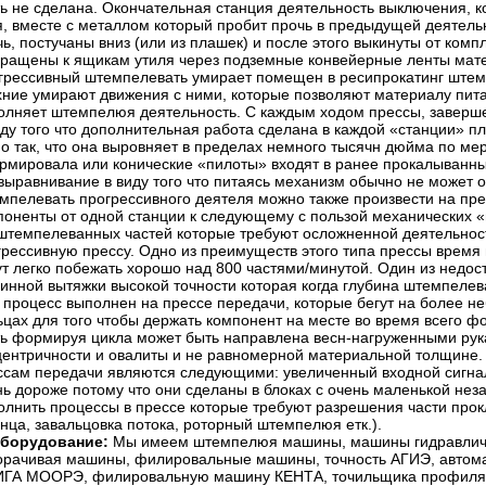
ть не сделана. Окончательная станция деятельность выключения, ко
я, вместе с металлом который пробит прочь в предыдущей деятель
ь, постучаны вниз (или из плашек) и после этого выкинуты от комп
вращены к ящикам утиля через подземные конвейерные ленты мате
грессивный штемпелевать умирает помещен в ресипрокатинг штемпе
хние умирают движения с ними, которые позволяют материалу питат
олняет штемпелюя деятельность. С каждым ходом прессы, завершен
иду того что дополнительная работа сделана в каждой «станции» п
о так, что она выровняет в пределах немного тысячн дюйма по мере
рмировала или конические «пилоты» входят в ранее прокалыванный 
 выравнивание в виду того что питаясь механизм обычно не может 
мпелевать прогрессивного деятеля можно также произвести на пре
поненты от одной станции к следующему с пользой механических «
штемпелеванных частей которые требуют осложненной деятельност
грессивную прессу. Одно из преимуществ этого типа прессы время 
ут легко побежать хорошо над 800 частями/минутой. Один из недост
бинной вытяжки высокой точности которая когда глубина штемпелев
т процесс выполнен на прессе передачи, которые бегут на более н
ьцах для того чтобы держать компонент на месте во время всего ф
ть формируя цикла может быть направлена весн-нагруженными рук
центричности и овалиты и не равномерной материальной толщине. 
ссам передачи являются следующими: увеличенный входной сигнал
нь дороже потому что они сделаны в блоках с очень маленькой нез
олнить процессы в прессе которые требуют разрешения части прокл
нца, завальцовка потока, роторный штемпелюя етк.).
борудование:
Мы имеем штемпелюя машины, машины гидравличес
орачивая машины, филировальные машины, точность АГИЭ, автом
ГА МООРЭ, филировальную машину КЕНТА, точильщика профиля КН