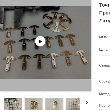
Точ
Про
Лат
МОК:
Цена:
Станда
Срок Д
Метод
Пропу