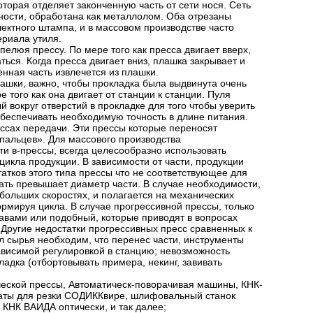
торая отделяет законченную часть от сети нося. Сеть
ности, обработана как металлолом. Оба отрезаны
лектного штампа, и в массовом производстве часто
риала утиля.
люя прессу. По мере того как пресса двигает вверх,
ься. Когда пресса двигает вниз, плашка закрывает и
ная часть извлечется из плашки.
лашки, важно, чтобы прокладка была выдвинута очень
 того как она двигает от станции к станции. Пуля
вокруг отверстий в прокладке для того чтобы уверить
обеспечивать необходимую точность в длине питания.
ссах передачи. Эти прессы которые переносят
пальцев». Для массового производства
и в-прессы, всегда целесообразно использовать
цикла продукции. В зависимости от части, продукции
атков этого типа прессы что не соответствующее для
ать превышает диаметр части. В случае необходимости,
ебольших скоростях, и полагается на механических
ормируя цикла. В случае прогрессивной прессы, только
авами или подобный, которые приводят в вопросах
Другие недостатки прогрессивных пресс сравненных к
 сырья необходим, что перенес части, инструменты
ависимой регулировкой в станцию; невозможность
адка (отбортовывать примера, некинг, завивать
кой прессы, Автоматическ-поворачивая машины, КНК-
аты для резки СОДИККвире, шлифовальный станок
К ВАИДА оптически, и так далее;