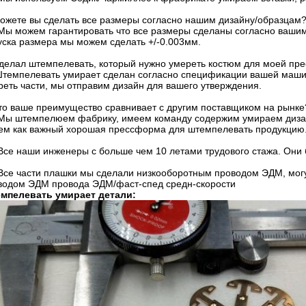
Можете вы сделать все размеры согласно нашим дизайну/образцам
- Мы можем гарантировать что все размеры сделаны согласно вашим
уска размера мы можем сделать +/-0.003мм.
Сделал штемпелевать, который нужно умереть костюм для моей пре
 Штемпелевать умирает сделан согласно спецификации вашей маши
реть части, мы отправим дизайн для вашего утверждения.
Что ваше преимущество сравнивает с другим поставщиком на рынке
- Мы штемпелюем фабрику, имеем команду содержим умираем диза
ем как важный хорошая прессформа для штемпелевать продукцию
- Все наши инженеры с больше чем 10 летами трудового стажа. Он
- Все части плашки мы сделали низкооборотным проводом ЭДМ, могу
водом ЭДМ провода ЭДМ/фаст-спед средн-скорости
мпелевать умирает детали: