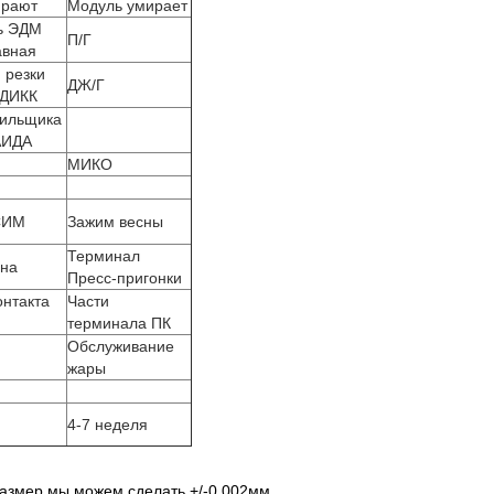
ирают
Модуль умирает
ь ЭДМ
П/Г
авная
 резки
ДЖ/Г
ОДИКК
ильщика
АИДА
МИКО
СИМ
Зажим весны
Терминал
ана
Пресс-пригонки
онтакта
Части
терминала ПК
Обслуживание
жары
4-7 неделя
размер мы можем сделать +/-0.002мм.