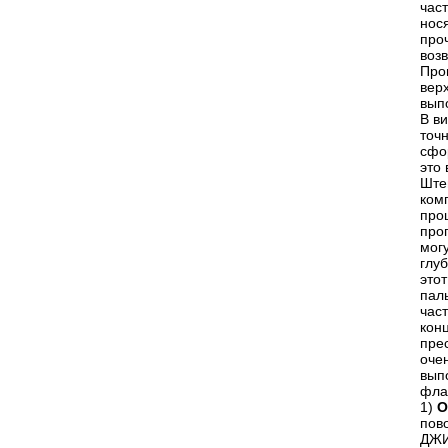
час
нос
проч
воз
Про
вер
вып
В в
точн
сфо
это
Ште
ком
про
про
мог
глу
это
пал
час
кон
пре
оче
вып
фла
1)
О
пов
ДЖИ