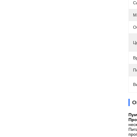
С
М
О
Ц
В
П
В
О
Пун
Про
нес
Пит
про