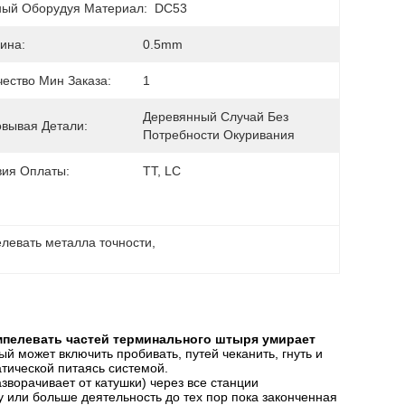
ный Оборудуя Материал:
DC53
ина:
0.5mm
чество Мин Заказа:
1
Деревянный Случай Без 
овывая Детали:
Потребности Окуривания
вия Оплаты:
TT, LC
левать металла точности
, 
мпелевать частей терминального штыря умирает
й может включить пробивать, путей чеканить, гнуть и
тической питаясь системой.
зворачивает от катушки) через все станции
 или больше деятельность до тех пор пока законченная