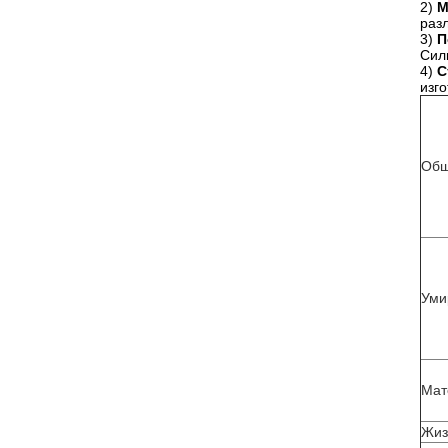
2)
М
раз
3)
П
Сил
4)
С
изго
Общ
Уми
Мат
Жиз