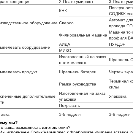
рает концепция
2-Плате умирают
3-Плате ум
Поверхност
КНК
СОДИКК сл
Автомат для
изводственное оборудование
Сверло
провода С
Машина точ
Филировальная машина
профиля В
АИДА
ПУРДЭР
мпелевать оборудование
МИКО
Изготовленный на заказ
Шрапнель 
штемпелевать
мпелевать продукт
Шрапнель батареи
Чертеж экр
Терминал к
Рамка руководства
силы
Изготовленная на заказ
спеченные дополнительные
Упаковка
упаковка
уги
Покрывать
тавка
3-5 неделя
3-6 неделя
ему мы?
Что ваша возможность изготовления?
- Мы используем Содик/Чармиллес к фрабрикате умираем вставки, 