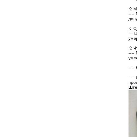
К: 
---
доп
К: 
---
уме
К: 
---
уме
---
---
про
Ште