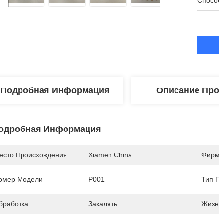
Спосо
Подробная Информация
Описание Про
одробная Информация
есто Происхождения
Xiamen.China
Фирм
омер Модели
P001
Тип 
бработка:
Закалять
Жизн