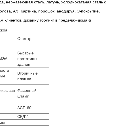
да, нержавеющая сталь, латунь, холоднокатаная сталь с
олова, Аг); Картина, порошок, анодируя, Э-покрытие,
 клиентов, дизайну тоолинг в пределах-дома &
ужба
Осмотр
Быстрые
МЭА
прототипы
здания
ности
Вторичные
ные
плашки
рикрывая
Фасонный
штамп
АСП-60
СКД11
емен