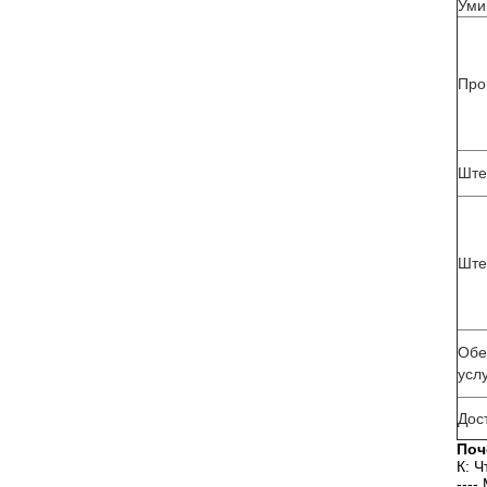
Уми
Про
Ште
Ште
Обе
усл
Дос
Поч
К: 
---