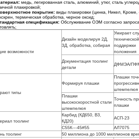
атериал:
медь, легированная сталь, алюминий, утюг, сталь углеро
личной плакировкой;
оверхностное покрытие:
виды плакировки (цинка, Никел, Kроме, 
кскрен, термическая обработка, черное оксид;
тандартная спецификация:
Обслуживание ОЭМ согласно запросам
товлять;
Умирает сл
Дизайн моделируя 2Д,
технической
3Д, обработка, собирая
поддержки
ие возможности
положения
Документация тоолинг
ДФМЭА/ПФ
детали
Плашки точ
Формируя плашки
прогрессив
штемпелюя
рают типы
Плашки
Точность п
высокоскоростной стали
плашки
штемпелюя
Карбид (КД650, В3,
АСП-23
ериал тоолинг
КД20)
С55К---45#55
АЛ7075
нь тоолинг
50 миллиона до 1000 миллионов вр