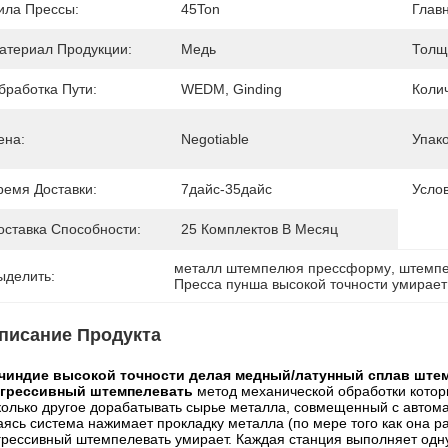
ила Прессы:
45Ton
Глав
атериал Продукции:
Медь
Толщ
бработка Пути:
WEDM, Ginding
Коли
ена:
Negotiable
Упак
ремя Доставки:
7дайс-35дайс
Усло
оставка Способности:
25 Комплектов В Месяц
металл штемпелюя прессформу
, 
штемпе
ыделить:
Пресса пунша высокой точности умирает
писание Продукта
чиндие высокой точности делая медный/латунный сплав ште
грессивный штемпелевать
метод механической обработки которы
колько другое дорабатывать сырье металла, совмещенный с автома
аясь система нажимает прокладку металла (по мере того как она ра
грессивный штемпелевать умирает. Каждая станция выполняет одну