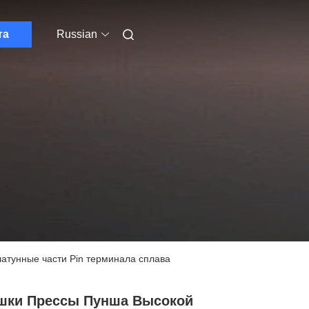
та
Russian
атунные части Pin терминала сплава
шки Прессы Пунша Высокой