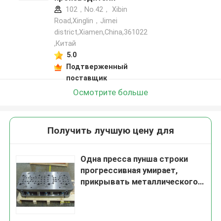
102，No.42， Xibin
Road,Xinglin，Jimei
district,Xiamen,China,361022
,Китай
5.0
Подтверженный
поставщик
Осмотрите больше
Получить лучшую цену для
Одна пресса пунша строки
прогрессивная умирает,
прикрывать металлического
листа умирает для
формировать латунной плиты