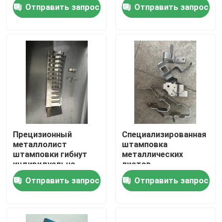
автомобильной и
производительности
Отправить запрос
Отправить запрос
медицинской
в металлообработке
промышленности
VR - шоу
О нас
Путешествие фабрики
Проверка качества
Прецизионный
Специализированная
металлолист
штамповка
Свяжитесь мы
штамповки гибнут
металлических
индивидуально
листов,
разработанные
предназначенная для
Отправить запрос
Отправить запрос
долговечные
производства
Новости
инструментальные
больших объемов,
решения для
обеспечивающая
автомобильной
долговечные
Случаи