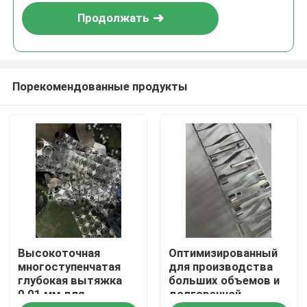
Продолжать
Порекомендованные продукты
Дом
Высокоточная
Оптимизированный
Продукты
многоступенчатая
для производства
глубокая вытяжка
больших объемов и
0,01 мм для
долговечной
Ролики