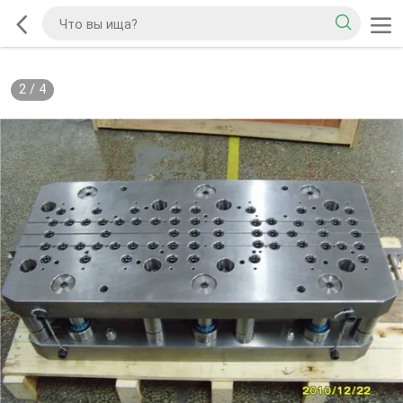
2
/
4