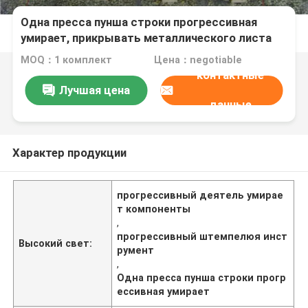
Одна пресса пунша строки прогрессивная
умирает, прикрывать металлического листа
умирает для формировать латунной плиты
MOQ：1 комплект
Цена：negotiable
контактные
Лучшая цена
данные
Характер продукции
прогрессивный деятель умирае
т компоненты
,
прогрессивный штемпелюя инст
Высокий свет:
румент
,
Одна пресса пунша строки прогр
ессивная умирает