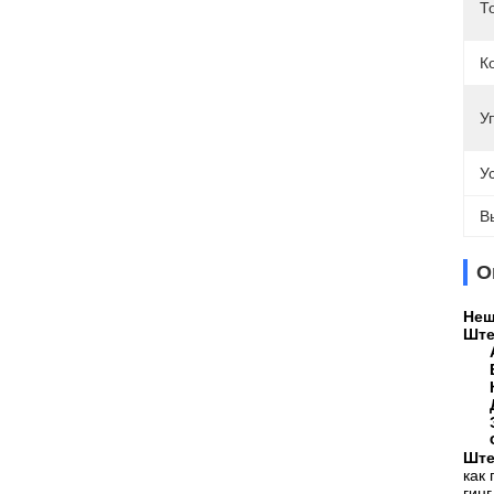
Т
К
У
У
В
О
Неш
Ште
Ште
как
гин