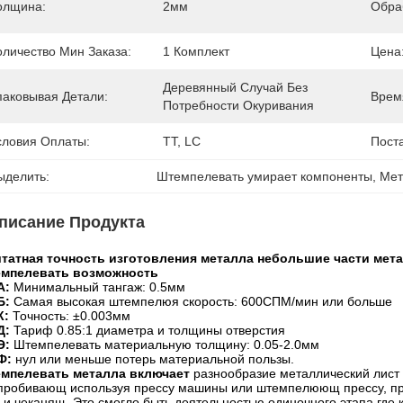
олщина:
2мм
Обра
оличество Мин Заказа:
1 Комплект
Цена
Деревянный Случай Без 
паковывая Детали:
Врем
Потребности Окуривания
словия Оплаты:
TT, LC
Пост
ыделить:
Штемпелевать умирает компоненты
, 
Мет
писание Продукта
татная точность изготовления металла небольшие части мет
мпелевать возможность
А:
Минимальный тангаж: 0.5мм
Б:
Самая высокая штемпелюя скорость: 600СПМ/мин или больше
К:
Точность: ±0.003мм
Д:
Тариф 0.85:1 диаметра и толщины отверстия
Э:
Штемпелевать материальную толщину: 0.05-2.0мм
Ф:
нул или меньше потерь материальной пользы.
мпелевать металла включает
разнообразие металлический лист 
 пробивающ используя прессу машины или штемпелюющ прессу, пр
г, и чеканящ. Это смогло быть деятельностью одиночного этапа где