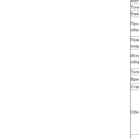
Мат
Точ
Емк
Про
обе
Пов
пок
Исп
обо
Тол
Вре
Ста
Обо