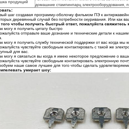
шка продукций
домашние стампинпарц электрооборудования, 
овать:
вый шаг создавая программу-оболочку фильмом ПЭ к антиржавейн
вторых деревянный
случай без потребности окуривания
. Или как в
 того чтобы получить быстрый ответ, пожалуйста свяжитесь 
ак могу я получить цитату быстро
Пожалуйста отправьте ваше дознание и технические детали к наши
а.
Как могу я получить службу технической поддержки от вас когда мы
Пожалуйста чувствуйте свободным контактировать с такой же элект
тупный для вас.
Как могу я связаться вы когда я имею некоторое предложение о ва
Пожалуйста чувствуйте свободным контактировать электронную поч
робуем наше самое лучшее для того чтобы сделать удовлетворяем
мпелевать умирает шоу: