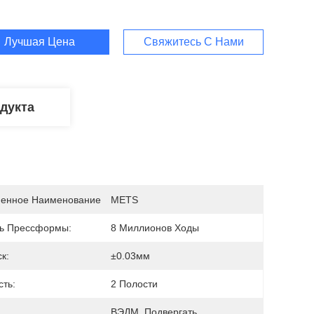
Лучшая Цена
Свяжитесь С Нами
дукта
енное Наименование
METS
ь Прессформы:
8 Миллионов Ходы
к:
±0.03мм
сть:
2 Полости
ВЭДМ, Подвергать 