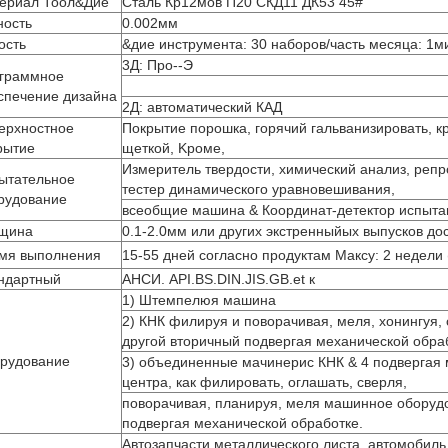
ериал Тоол&Дие
Сталь Кр12мов П20 СКД11 ДК53 45#
ность
0.002мм
ость
&дие инструмента: 30 наборов/часть месяца: 1м
3Д: Про--Э
граммное
спечение дизайна
2Д: автоматический КАД
ерхностное
Покрытие порошка, горячий гальванизировать, к
рытие
щеткой, Kроме,
Измеритель твердости, химический анализ, реп
ытательное
тестер динамического уравновешивания,
рудование
всеобщие машина & Координат-детектор испыта
щина
0.1-2.0мм или других экстренныйых выпусков до
мя выполнения
15-55 дней согласно продуктам Максу: 2 недели
ндартный
АНСИ. API.BS.DIN.JIS.GB.et к
1) Штемпелюя машина
2) КНК филируя и поворачивая, меля, хонингуя,
другой вторичный подвергая механической обра
рудование
3) объединенные мачинерис КНК & 4 подвергая 
центра, как филировать, оглашать, сверля,
поворачивая, планируя, меля машинное оборуд
подвергая механической обработке.
Автозапчасти металлического листа, автомобил