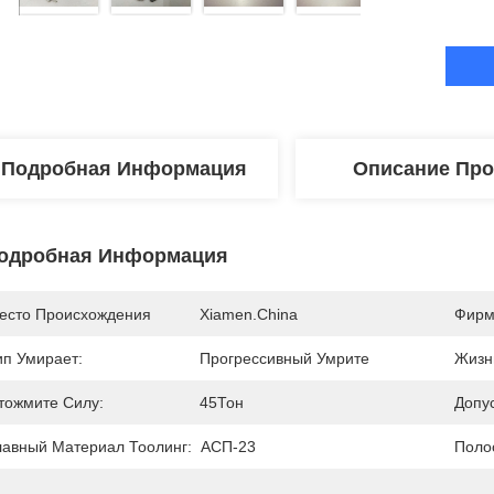
Подробная Информация
Описание Про
одробная Информация
есто Происхождения
Xiamen.China
Фирм
ип Умирает:
Прогрессивный Умрите
Жизн
тожмите Силу:
45Тон
Допус
лавный Материал Тоолинг:
АСП-23
Поло