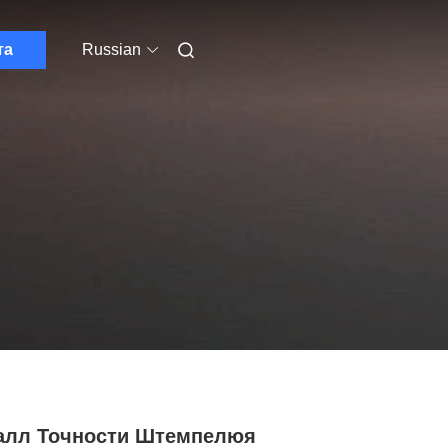
та
Russian
алл Точности Штемпелюя