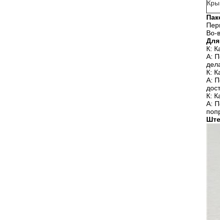
Кры
Пак
Пер
Во-
Для
К: К
А: 
дел
К: 
А: 
дос
К: 
А: 
поп
Ште