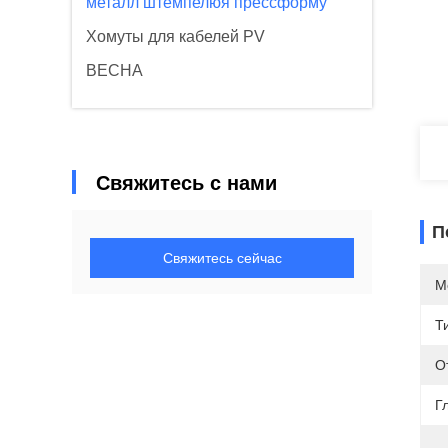
металл штемпелюя прессформу
Хомуты для кабелей PV
ВЕСНА
Свяжитесь с нами
П
Свяжитесь сейчас
М
Т
О
Г