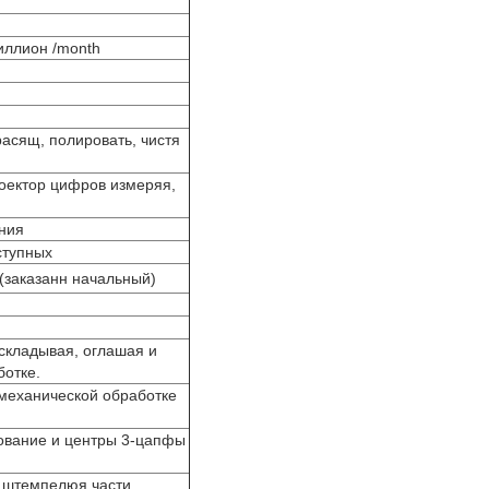
иллион /month
расящ, полировать, чистя
роектор цифров измеряя,
ния
ступных
 (заказанн начальный)
 складывая, оглашая и
ботке.
механической обработке
ование и центры 3-цапфы
ь штемпелюя части,