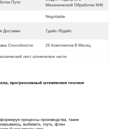
ботка Пути:
Механической Обработке КНК
:
Negotiable
я Доставки:
7дайс-35дайс
авка Способности:
25 Комплектов В Месяц
аллический лист штемпелюя части
алла, прогрессивный штемпелюя тоолинг
формируя процессы производства, такие
икрывающ, выбивать, гнуть, флан
 каждый ход прессы про