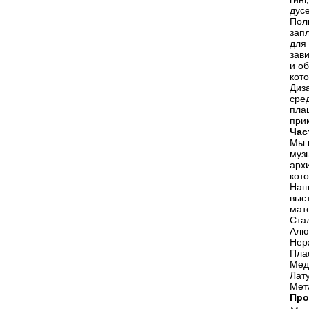
дус
Пол
зап
для
зав
и о
кот
Диз
сре
пла
при
Час
Мы 
муз
арх
кот
Наш
выс
мат
Ста
Алю
Нер
Пла
Мед
Лат
Мет
Пр