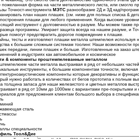
е пожеланная форма на части металлического листа, или смогло пр
ьзы Точност-инструмента
МЭТС
разнообразие 2Д и 3Д кад/програм
ланировать план наших плашек. (см. ниже для полных списка & де
 построения плашки для любого применения. Когда высокие уровн
исящий инструмент с долговечностью в разуме. Мы можем также п
бразеца программы. Умирает защита всегда на нашем разуме, и То
орые помогут предотвратить дорогое повреждение к плашке.
айны, тесты и изготовляют плашки металла штемпелюя используя 
дства к большим сложным системам тоолинг. Наши возможности пр
шек передачи, линии плашек и больше. Изготовленные на заказ ш
менений в индустриях как автомобильное и космическое
ти & компоненты проштемпелеванные металлом
штемпелюем части металла выстраивая в ряд от небольших частей 
ыкальные инструменты, к большим компонентам точности, включа
итектурноакустические компоненты которые декоративны и функци
орый нужно работать в количествах от бегов прототипа к полным вы
а толщина запаса для наши железистого и цветных металлов выстр
траивает в ряд от 10мм до 1000мм с вариантами пре-покрытыми и
ериалов для предложения клиентам большого выбора в спецификац
ль
миний
жавеющая сталь
стмассы
ь
унь
аллы специальности
офиль
Тоол&Дие