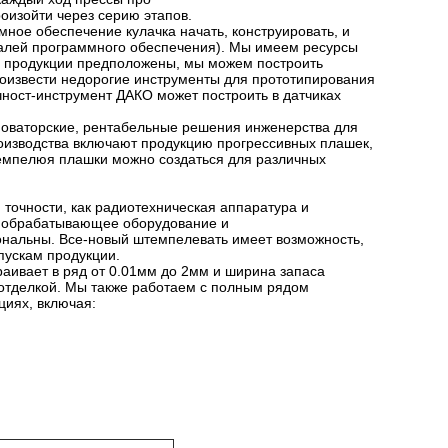
оизойти через серию этапов.
мное обеспечение кулачка начать, конструировать, и
талей программного обеспечения). Мы имеем ресурсы
и продукции предположены, мы можем построить
роизвести недорогие инструменты для прототипирования
чност-инструмент ДАКО может построить в датчиках
новаторские, рентабельные решения инженерства для
оизводства включают продукцию прогрессивных плашек,
темпелюя плашки можно создаться для различных
точности, как радиотехническая аппаратура и
я обрабатывающее оборудование и
ональны. Все-новый штемпелевать имеет возможность,
пускам продукции.
аивает в ряд от 0.01мм до 2мм и ширина запаса
 отделкой. Мы также работаем с полным рядом
иях, включая: