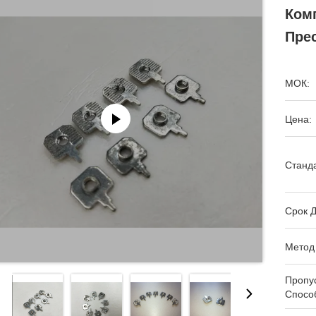
Ком
Пре
МОК:
Цена:
Станда
Срок Д
Метод
Пропу
Спосо