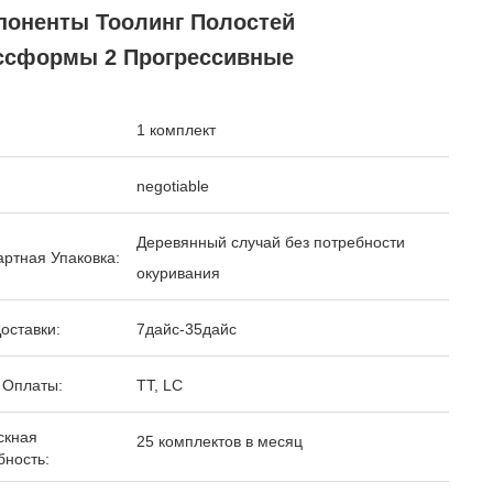
поненты Тоолинг Полостей
ссформы 2 Прогрессивные
1 комплект
negotiable
Деревянный случай без потребности
ртная Упаковка:
окуривания
оставки:
7дайс-35дайс
 Оплаты:
TT, LC
скная
25 комплектов в месяц
бность: