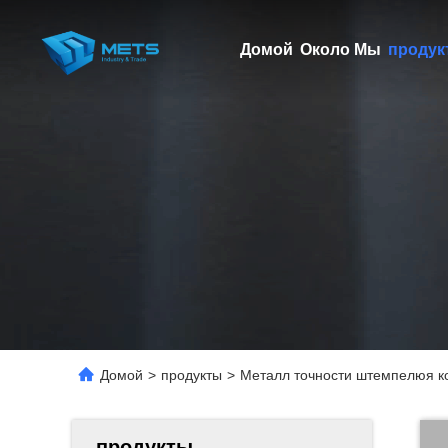
Домой
Около Мы
продук
Домой
>
продукты
>
Металл точности штемпелюя к
продукты