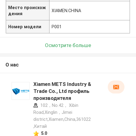
Место происхож
XIAMEN.CHINA
дения
Номер модели
P001
Осмотрите больше
О нас
Xiamen METS Industry &
Trade Co., Ltd профиль
производителя
102，No.42， Xibin
Road,Xinglin，Jimei
district,Xiamen,China,361022
,Китай
5.0