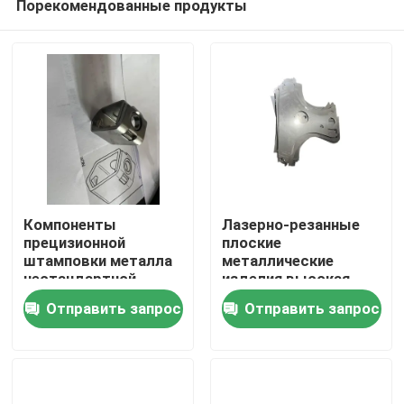
Порекомендованные продукты
Компоненты
Лазерно-резанные
прецизионной
плоские
штамповки металла
металлические
нестандартной
изделия высокая
Дом
формы,
точность, чистые
Отправить запрос
Отправить запрос
обеспечивающие
края,
долговечные
настраиваемые,
Продукты
решения для
прочные
автомобильной
электроники,
Ролики