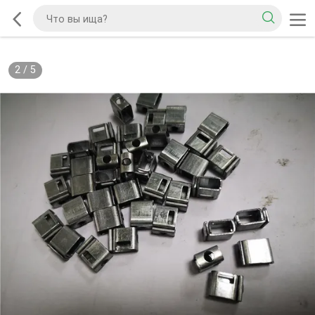
2
/
5