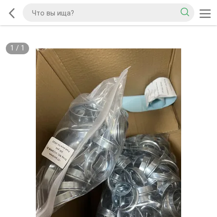
1
/
1