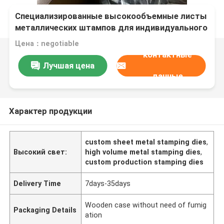
Специализированные высокообъемные листы
металлических штампов для индивидуального
производства
Цена：negotiable
контактные
Лучшая цена
данные
Характер продукции
custom sheet metal stamping dies
,
Высокий свет:
high volume metal stamping dies
,
custom production stamping dies
Delivery Time
7days-35days
Wooden case without need of fumig
Packaging Details
ation