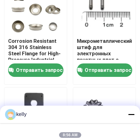
VR - шоу
О нас
Corrosion Resistant
Микрометаллический
304 316 Stainless
штиф для
Steel Flange for High-
электронных
Путешествие фабрики
Pressure Industrial
печатных плат с
Pipeline Systems
высокой
Отправить запрос
Отправить запрос
проводимостью и
Проверка качества
диаметром 0,2 мм в
настраиваемой
геометрии
Свяжитесь мы
kelly
Новости
8:56 AM
Случаи