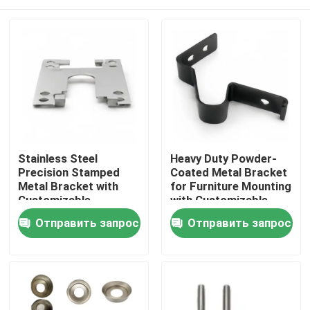
Stainless Steel
Heavy Duty Powder-
Precision Stamped
Coated Metal Bracket
Metal Bracket with
for Furniture Mounting
Customizable
with Customizable
Dimensions for
Options
Дом
Отправить запрос
Отправить запрос
Hardware Connector
Продукты
Ролики