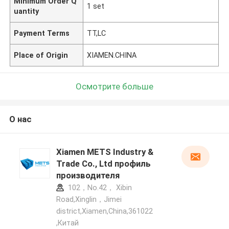
Minimum Order Q
1 set
uantity
Payment Terms
TT,LC
Place of Origin
XIAMEN.CHINA
Осмотрите больше
О нас
Xiamen METS Industry &
Trade Co., Ltd профиль
производителя
102，No.42， Xibin
Road,Xinglin，Jimei
district,Xiamen,China,361022
,Китай