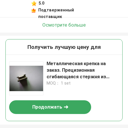
5.0
Подтверженный
поставщик
Осмотрите больше
Получить лучшую цену для
Металлическая крепка на
заказ. Прецизионная
сгибающаяся стержня из
нержавеющей стали. ОЭМ для
MOQ： 1 set
монтажа оборудования для
электрических,
автомобильных и бытовых
Продолжать
устройств.