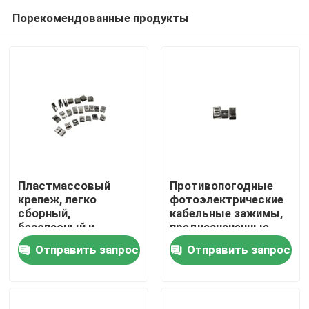
Порекомендованные продукты
Пластмассовый
Противопогодные
крепеж, легко
фотоэлектрические
сборный,
кабельные зажимы,
Дом
безопасный и
предназначенные
долговечный
для защиты
Отправить запрос
Отправить запрос
солнечных кабелей
Продукты
от воздействия
окружающей среды
и обеспечения
Ролики