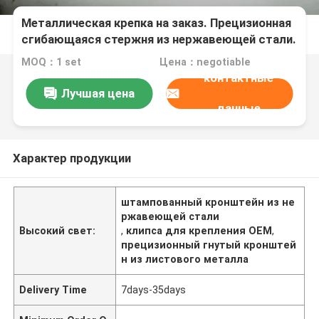
Металлическая крепка на заказ. Прецизионная
сгибающаяся стержня из нержавеющей стали.
ОЭМ для монтажа оборудования для
MOQ：1 set
Цена：negotiable
электрических, автомобильных и бытовых
контактные
устройств.
Лучшая цена
данные
Характер продукции
штампованный кронштейн из не
ржавеющей стали
Высокий свет:
,
клипса для крепления OEM
,
прецизионный гнутый кронштей
н из листового металла
Delivery Time
7days-35days