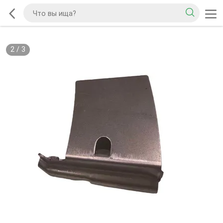
2
/
3