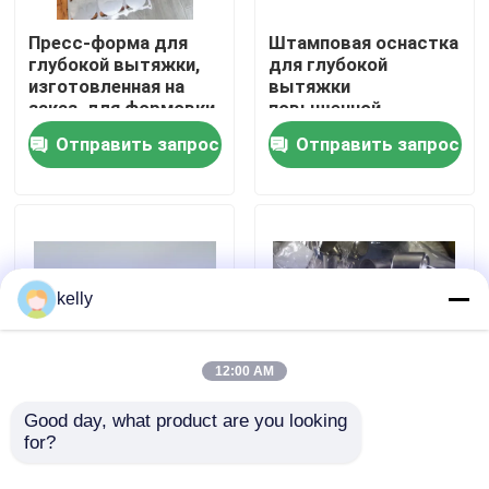
Пресс-форма для
Штамповая оснастка
VR - шоу
глубокой вытяжки,
для глубокой
изготовленная на
вытяжки
заказ, для формовки
повышенной
листового металла,
прочности,
О нас
Отправить запрос
Отправить запрос
поддерживающая
разработанная для
сложные формы и
повышения
потребности в
производительности
Путешествие фабрики
крупносерийном
и точности при
производстве
операциях
прецизионной
Проверка качества
штамповки металла
kelly
Свяжитесь мы
12:00 AM
Новости
Good day, what product are you looking 
Прочный глубокий
Инновационный
for?
рисунок
глубокий рисунок
формирования
формирования
Случаи