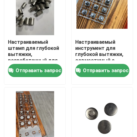
Настраиваемый
Настраиваемый
штамп для глубокой
инструмент для
вытяжки,
глубокой вытяжки,
разработанный для
совместимый с
повышения
несколькими
Отправить запрос
Отправить запрос
производительности
прессовыми
и поддержания
машинами,
стабильности
обеспечивающий
размеров при
точное формование
Дом
формовке металла
металла и
сокращение отходов
Продукты
Ролики