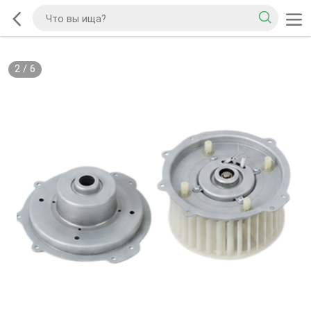
2
/
6