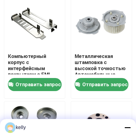
VR - шоу
О нас
Путешествие фабрики
Компьютерный
Металлическая
корпус с
штамповка с
интерфейсным
высокой точностью
покрытием с EMI-
Автомобильные
Проверка качества
защитой и
двигатели с
Отправить запрос
Отправить запрос
индивидуальными
коррозионно-
размерами
устойчивыми и
Свяжитесь мы
низкошумными
характеристиками
Новости
kelly
Случаи