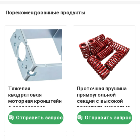
Порекомендованные продукты
Тяжелая
Проточная пружина
квадратовая
прямоугольной
Дом
моторная кронштейн
секции с высокой
с коррозионно-
грузоподъемностью
устойчивой
для применения в
Отправить запрос
Отправить запрос
Продукты
поверхностью и
прецизионной форме
точным лазерным
и производства OEM
резанием
на заказ
Ролики