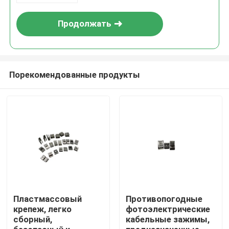
Продолжать
Порекомендованные продукты
Дом
Продукты
Пластмассовый
Противопогодные
крепеж, легко
фотоэлектрические
сборный,
кабельные зажимы,
Ролики