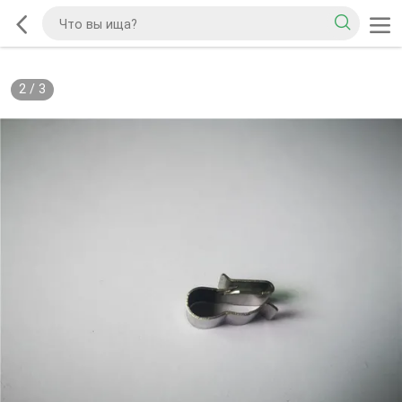
2
/
3