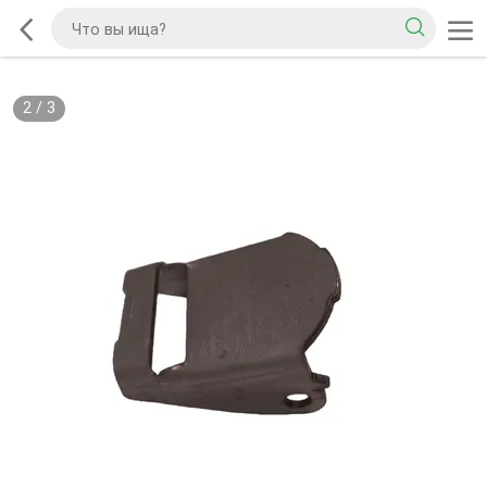
2
/
3