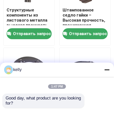
Структурные
Штампованное
VR - шоу
компоненты из
седло гайки –
листового металла
Высокая прочность,
высокая прочность,
прецизионная
точное
штамповка, прочная
О нас
Отправить запрос
Отправить запрос
изготовление,
сталь, простая
устойчивость к
установка
коррозии, настройка
Путешествие фабрики
Проверка качества
kelly
Свяжитесь мы
1:47 PM
Новости
Good day, what product are you looking 
Застегивающее
Настраиваемая
for?
устройство для
конечная крышка
нажатия
типа пластины ️
Случаи