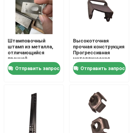
Штамповочный
Высокоточная
штамп из металла,
прочная конструкция
отличающийся
Прогрессивная
прочной
металлическая
конструкцией и
штамповая форма
Отправить запрос
Отправить запрос
повышенной
долговечностью,
подходящий для
различных
Дом
промышленных
процессов
Продукты
Ролики